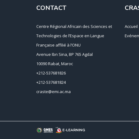
CONTACT
CRA
Centre Régional Africain des Sciences et
Accueil
Technologies de l’Espace en Langue
Evénem
Française affilié à l’ONU
Avenue Ibn Sina, BP 765 Agdal
10090 Rabat, Maroc
+212-537681826
+212-537681824
craste@emi.ac.ma
E-LEARNING