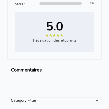
0%
Stars 1
5.0
1 évaluation des étudiants
Commentaires
Passer Commentaires
Passer [Cocoon] Course Categories List
Category Filter