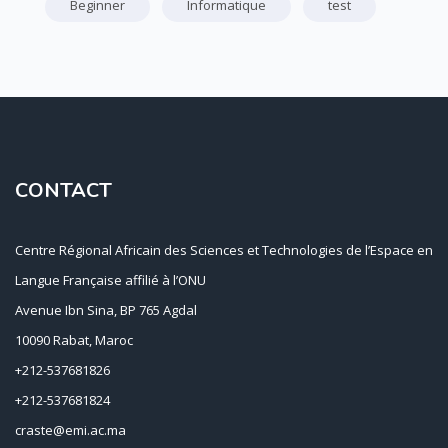
Beginner
Informatique
test
CONTACT
Centre Régional Africain des Sciences et Technologies de l’Espace en
Langue Française affilié à l’ONU
Avenue Ibn Sina, BP 765 Agdal
10090 Rabat, Maroc
+212-537681826
+212-537681824
craste@emi.ac.ma