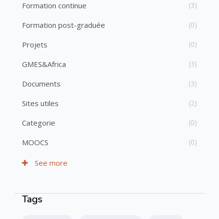
Formation continue
(3)
Formation post-graduée
(0)
Projets
(0)
GMES&Africa
(3)
Documents
(3)
Sites utiles
(2)
Categorie
(0)
MOOCS
(0)
See more
Tags
Passer Tags