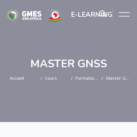
E-LEARNING
MASTER GNSS
Accueil
Cours
Formation Post-Graduée
Master GNSS
Passer au contenu principal