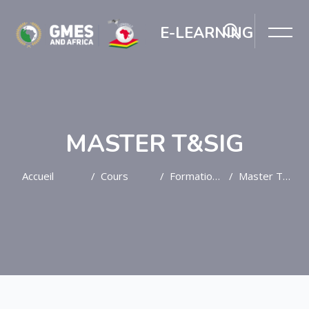
E-LEARNING
MASTER T&SIG
Accueil
Cours
Formation Post-Graduée
Master T&SIG
Passer au contenu principal