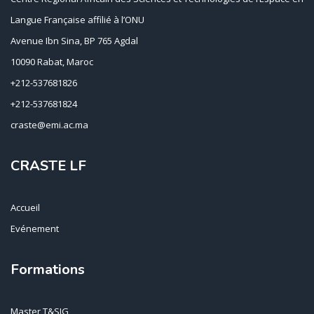
Langue Française affilié à l’ONU
Avenue Ibn Sina, BP 765 Agdal
10090 Rabat, Maroc
+212-537681826
+212-537681824
craste@emi.ac.ma
CRASTE LF
Accueil
Evénement
Formations
Master T&SIG