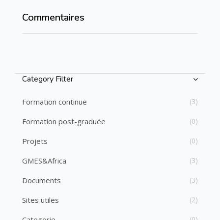
Commentaires
Passer Commentaires
Passer [Cocoon] Course Categories List
Category Filter
Formation continue
(3)
Formation post-graduée
(0)
Projets
(0)
GMES&Africa
(3)
Documents
(3)
Sites utiles
(2)
Categorie
(0)