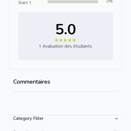
0%
Stars 1
5.0
1 évaluation des étudiants
Commentaires
Passer Commentaires
Passer [Cocoon] Course Categories List
Category Filter