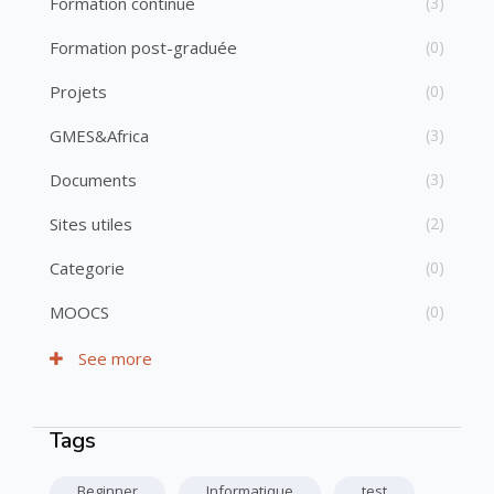
Formation continue
(3)
Formation post-graduée
(0)
Projets
(0)
GMES&Africa
(3)
Documents
(3)
Sites utiles
(2)
Categorie
(0)
MOOCS
(0)
See more
Tags
Passer Tags
Beginner
Informatique
test