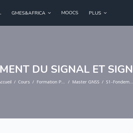
L
MOOCS
GMES&AFRICA
PLUS
MENT DU SIGNAL ET SIG
ccueil
Cours
Formation Post-Graduée
Master GNSS
S1-Fondement Du Signal Et Signaux GNSS