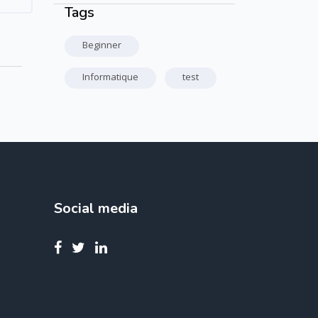
Tags
Passer Tags
Beginner
Informatique
test
Social media