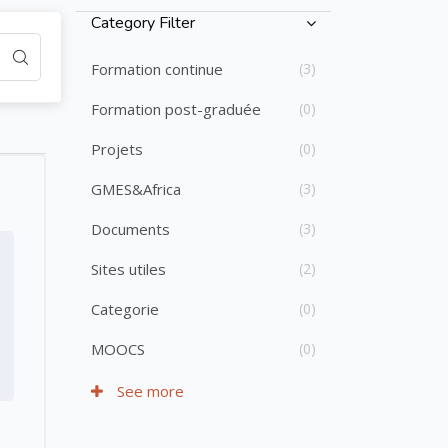
Passer [Cocoon] Course Categories List
Category Filter
Formation continue
(3)
Formation post-graduée
(0)
Projets
(0)
GMES&Africa
(3)
Documents
(3)
Sites utiles
(2)
Categorie
(0)
MOOCS
(0)
See more