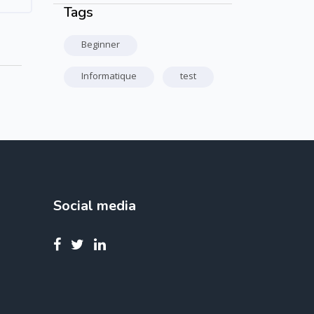
Tags
Passer Tags
Beginner
Informatique
test
Social media