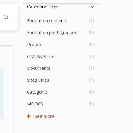
Passer [Cocoon] Course Categories List
Category Filter
Formation continue
(3)
Formation post-graduée
(0)
Projets
(0)
GMES&Africa
(3)
Documents
(3)
Sites utiles
(2)
Categorie
(0)
MOOCS
(0)
See more