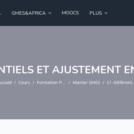
L
MOOCS
GMES&AFRICA
PLUS
NTIELS ET AJUSTEMENT E
ccueil
Cours
Formation Post-Graduée
Master GNSS
S1-Référentiels Et Ajustement En Géodésie