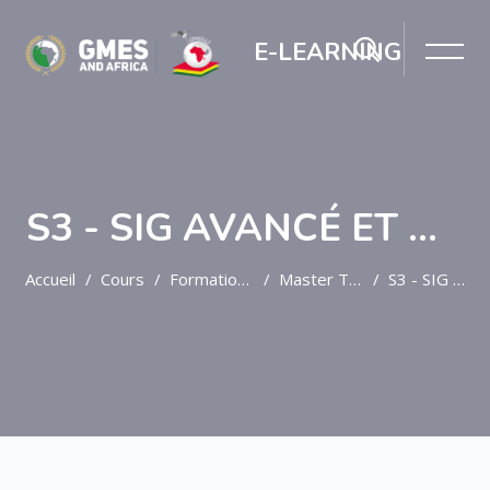
E-LEARNING
S3 - SIG AVANCÉ ET WEB MAPPING
Accueil
Cours
Formation Post-Graduée
Master T&SIG
S3 - SIG Avancé Et Web Mapping
Passer au contenu principal