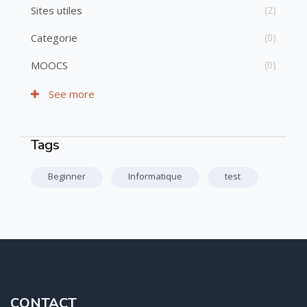
Sites utiles
(2)
Categorie
(0)
MOOCS
(0)
See more
Tags
Passer Tags
Beginner
Informatique
test
CONTACT