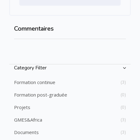
Commentaires
Passer Commentaires
Passer [Cocoon] Course Categories List
Category Filter
Formation continue
(3)
Formation post-graduée
(0)
Projets
(0)
GMES&Africa
(3)
Documents
(3)