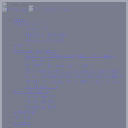
E-Learning
Accueil
GMES&AFRICA
ABOUT US
PHASE 1 : 2020-2021
PHASE 2: 2023-2025
MOOCS
Formation post-graduée
T&SIG - Télédétection et Systèmes d’information
Géographique
TS - Télécommunication par satellite2
SEA - Sciences spatiales et sciences de l’atmosphère
GNSS - Systèmes mondiaux de navigation par satellite
MSCM - Météorologie Par satellite et Climat mondial
DS - Droit spatial
Formation continue
Programme G&A
Programme SIG
Programme T&P
Evénements
Documents
Site utiles
Contact