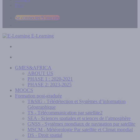
Plus
Se connecter/S'inscrire
E-Learning
GMES&AFRICA
ABOUT US
PHASE 1 : 2020-2021
PHASE 2: 2023-2025
MOOCS
Formation post-graduée
T&SIG - Télédétection et Systèmes d’information
Géographique
TS - Télécommunication par satellite2
SEA - Sciences spatiales et sciences de l’atmosphère
GNSS - Systèmes mondiaux de navigation par satellite
MSCM - Météorologie Par satellite et Climat mondial
DS - Droit spatial