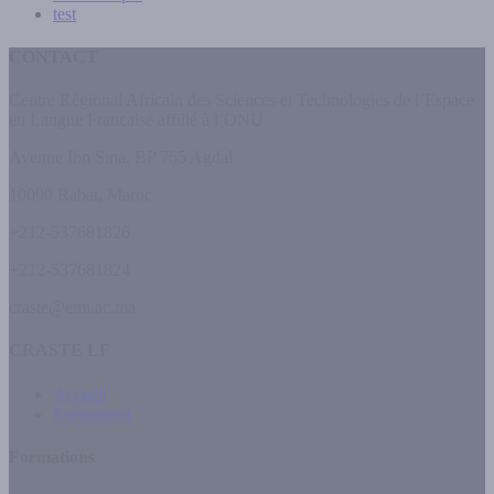
test
CONTACT
Centre Régional Africain des Sciences et Technologies de l’Espace
en Langue Française affilié à l’ONU
Avenue Ibn Sina, BP 765 Agdal
10090 Rabat, Maroc
+212-537681826
+212-537681824
craste@emi.ac.ma
CRASTE LF
Accueil
Evénement
Formations