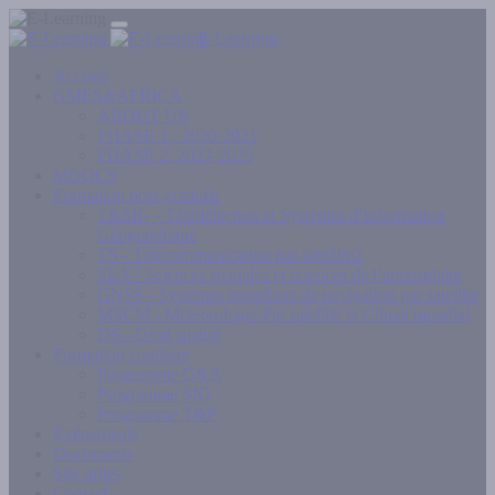
E-Learning
Accueil
GMES&AFRICA
ABOUT US
PHASE 1 : 2020-2021
PHASE 2: 2023-2025
MOOCS
Formation post-graduée
T&SIG - Télédétection et Systèmes d’information
Géographique
TS - Télécommunication par satellite2
SEA - Sciences spatiales et sciences de l’atmosphère
GNSS - Systèmes mondiaux de navigation par satellite
MSCM - Météorologie Par satellite et Climat mondial
DS - Droit spatial
Formation continue
Programme G&A
Programme SIG
Programme T&P
Evénements
Documents
Site utiles
Contact