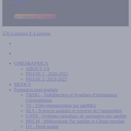
Plus
Se connecter/S'inscrire
E-Learning
GMES&AFRICA
ABOUT US
PHASE 1 : 2020-2021
PHASE 2: 2023-2025
MOOCS
Formation post-graduée
T&SIG - Télédétection et Systèmes d’information
Géographique
TS - Télécommunication par satellite2
SEA - Sciences spatiales et sciences de l’atmosphère
GNSS - Systèmes mondiaux de navigation par satellite
MSCM - Météorologie Par satellite et Climat mondial
DS - Droit spatial