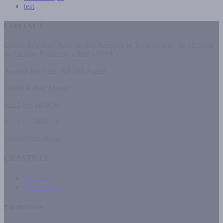
test
CONTACT
Centre Régional Africain des Sciences et Technologies de l’Espace
en Langue Française affilié à l’ONU
Avenue Ibn Sina, BP 765 Agdal
10090 Rabat, Maroc
+212-537681826
+212-537681824
craste@emi.ac.ma
CRASTE LF
Accueil
Evénement
Formations