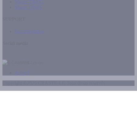
Master T&SIG
Master GNSS
SUPPORT
Documentation
Social media
E-Learning
Accueil
Copyright ©2025 CRASTE-LF, Tous droits réservés