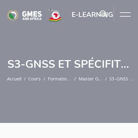
E-LEARNING
S3-GNSS ET SPÉCIFITÉ AFRICAINE
Accueil
Cours
Formation Post-Graduée
Master GNSS
S3-GNSS Et Spécifité Africaine
Passer au contenu principal