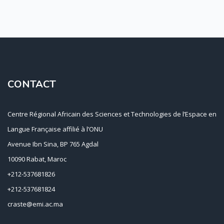
CONTACT
Centre Régional Africain des Sciences et Technologies de l’Espace en
Langue Française affilié à l’ONU
Avenue Ibn Sina, BP 765 Agdal
10090 Rabat, Maroc
+212-537681826
+212-537681824
craste@emi.ac.ma