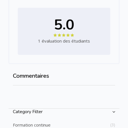
5.0
1 évaluation des étudiants
Commentaires
Passer Commentaires
Passer [Cocoon] Course Categories List
Category Filter
Formation continue
(3)