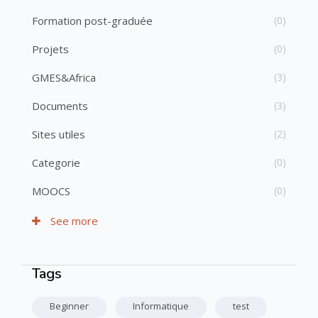
Formation post-graduée
(0)
Projets
(0)
GMES&Africa
(3)
Documents
(3)
Sites utiles
(2)
Categorie
(0)
MOOCS
(0)
See more
Tags
Passer Tags
Beginner
Informatique
test